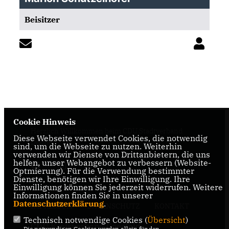
Beisitzer
Cookie Hinweis
Herzlich Willkommen beim CDU Stadtverband
Diese Webseite verwendet Cookies, die notwendig
Dülmen
sind, um die Webseite zu nutzen. Weiterhin
verwenden wir Dienste von Drittanbietern, die uns
helfen, unser Webangebot zu verbessern (Website-
Optmierung). Für die Verwendung bestimmter
Dienste, benötigen wir Ihre Einwilligung. Ihre
Einwilligung können Sie jederzeit widerrufen. Weitere
Informationen finden Sie in unserer
Datenschutzerklärung
.
IMPRESSUM
DATENSCHUTZ
KONTAKT
Technisch notwendige Cookies (
Übersicht
)
CDU Kreisverband Coesfeld
Die notwendigen Cookies werden allein für den