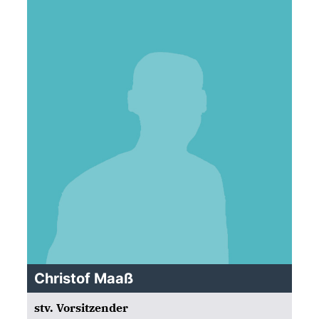
Christof Maaß
stv. Vorsitzender