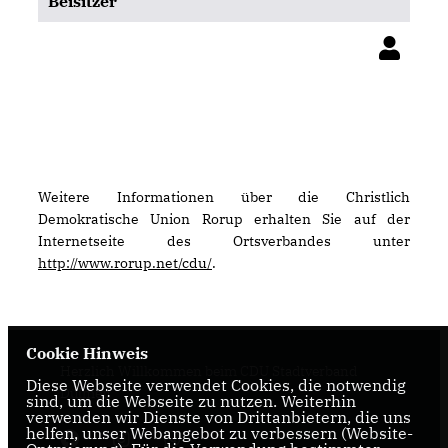
Beisitzer
Weitere Informationen über die Christlich
Demokratische Union Rorup erhalten Sie auf der
Internetseite des Ortsverbandes unter
http://www.rorup.net/cdu/
.
Cookie Hinweis
Herzlich Willkommen beim CDU Stadtverband
Diese Webseite verwendet Cookies, die notwendig
Dülmen
sind, um die Webseite zu nutzen. Weiterhin
verwenden wir Dienste von Drittanbietern, die uns
helfen, unser Webangebot zu verbessern (Website-