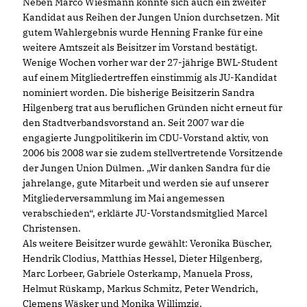
Neben Marco Wiesmann konnte sich auch ein zweiter
Kandidat aus Reihen der Jungen Union durchsetzen. Mit
gutem Wahlergebnis wurde Henning Franke für eine
weitere Amtszeit als Beisitzer im Vorstand bestätigt.
Wenige Wochen vorher war der 27-jährige BWL-Student
auf einem Mitgliedertreffen einstimmig als JU-Kandidat
nominiert worden. Die bisherige Beisitzerin Sandra
Hilgenberg trat aus beruflichen Gründen nicht erneut für
den Stadtverbandsvorstand an. Seit 2007 war die
engagierte Jungpolitikerin im CDU-Vorstand aktiv, von
2006 bis 2008 war sie zudem stellvertretende Vorsitzende
der Jungen Union Dülmen. „Wir danken Sandra für die
jahrelange, gute Mitarbeit und werden sie auf unserer
Mitgliederversammlung im Mai angemessen
verabschieden“, erklärte JU-Vorstandsmitglied Marcel
Christensen.
Als weitere Beisitzer wurde gewählt: Veronika Büscher,
Hendrik Clodius, Matthias Hessel, Dieter Hilgenberg,
Marc Lorbeer, Gabriele Osterkamp, Manuela Pross,
Helmut Rüskamp, Markus Schmitz, Peter Wendrich,
Clemens Wäsker und Monika Willimzig.