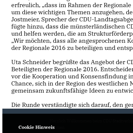
erfreulich, „dass im Rahmen der Regional
um diese wichtigen Themen anzugehen, dene
Jostmeier, Sprecher der CDU-Landtagsabg
fügte hinzu, dass die münsterländischen 
und helfen werden, die am Strukturförder
Wir möchten, dass alle angesprochenen Ko
der Regionale 2016 zu beteiligen und ents
Uta Schneider begrüßte das Angebot der CD
Beteiligten der Regionale 2016. Entscheid
vor die Kooperation und Konsensfindung in 
Chance, sich in der Region des westliche
gemeinsam zukunftsfähige Ideen zu entwick
Die Runde verständigte sich darauf, den g
Herzlich Willkommen beim CDU Stadtverb
Cookie Hinweis
Dülmen