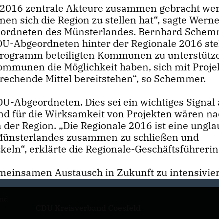
e 2016 zentrale Akteure zusammen gebracht we
n sich die Region zu stellen hat“, sagte Wern
eordneten des Münsterlandes. Bernhard Sche
CDU-Abgeordneten hinter der Regionale 2016 st
programm beteiligten Kommunen zu unterstütz
mmunen die Möglichkeit haben, sich mit Proje
prechende Mittel bereitstehen“, so Schemmer.
U-Abgeordneten. Dies sei ein wichtiges Signal 
end für die Wirksamkeit von Projekten wären na
der Region. „Die Regionale 2016 ist eine ungla
n Münsterlandes zusammen zu schließen und
eln“, erklärte die Regionale-Geschäftsführerin
emeinsamen Austausch in Zukunft zu intensivie
and
CDU Kreisverband Coesfeld