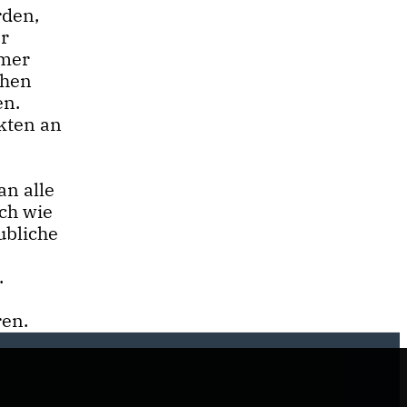
rden,
er
mmer
ehen
en.
kten an
an alle
ch wie
ubliche
.
ren.