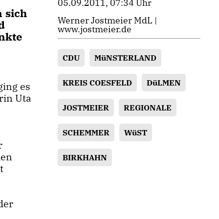
05.09.2011, 07:34 Uhr
 sich
Werner Jostmeier MdL |
d
www.jostmeier.de
nkte
CDU
MüNSTERLAND
KREIS COESFELD
DüLMEN
ing es
rin Uta
JOSTMEIER
REGIONALE
SCHEMMER
WüST
r
hen
BIRKHAHN
t
der