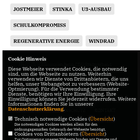
JOSTMEIER
STINKA
U3-AUSBAU
SCHULKOMPROMISS
REGENERATIVE ENERGIE
WINDRAD
Cookie Hinweis
Herzlich Willkommen beim CDU Stadtverband
Diese Webseite verwendet Cookies, die notwendig
Dülmen
sind, um die Webseite zu nutzen. Weiterhin
verwenden wir Dienste von Drittanbietern, die uns
helfen, unser Webangebot zu verbessern (Website-
Optmierung). Für die Verwendung bestimmter
Dienste, benötigen wir Ihre Einwilligung. Ihre
Einwilligung können Sie jederzeit widerrufen. Weitere
Informationen finden Sie in unserer
Datenschutzerklärung
.
IMPRESSUM
DATENSCHUTZ
KONTAKT
Technisch notwendige Cookies (
Übersicht
)
CDU Kreisverband Coesfeld
Die notwendigen Cookies werden allein für den
ordnungsgemäßen Gebrauch der Webseite benötigt.
Cookies von Drittanbietern (
Übersicht
)
CDU NRW
Zur Optimierung unserer Webseite binden wir Dienste und