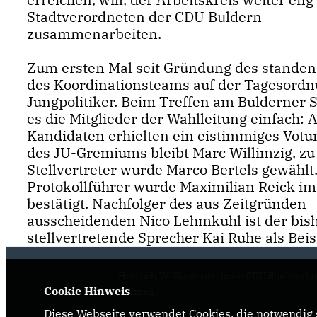
Stadtverordneten der CDU Buldern
zusammenarbeiten.
Zum ersten Mal seit Gründung des stande
des Koordinationsteams auf der Tagesordn
Jungpolitiker. Beim Treffen am Bulderner
es die Mitglieder der Wahlleitung einfach: A
Kandidaten erhielten ein eistimmiges Votu
des JU-Gremiums bleibt Marc Willimzig, z
Stellvertreter wurde Marco Bertels gewählt.
Protokollführer wurde Maximilian Reick i
bestätigt. Nachfolger des aus Zeitgründen
ausscheidenden Nico Lehmkuhl ist der bis
stellvertretende Sprecher Kai Ruhe als Bei
Herzlich Willkommen beim CDU Stadtverb
Cookie Hinweis
Dülmen
Diese Webseite verwendet Cookies, die notwendig s