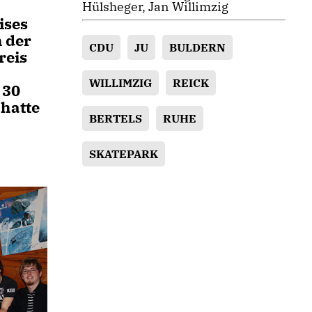
Hülsheger, Jan Willimzig
ises
h der
CDU
JU
BULDERN
reis
WILLIMZIG
REICK
 30
hatte
BERTELS
RUHE
SKATEPARK