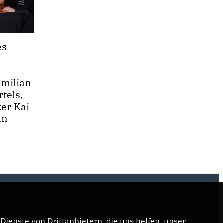
es
imilian
tels,
zer Kai
an
ienste von Drittanbietern, die uns helfen, unser