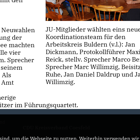
JU-Mitglieder wählten eins neu
n Neuwahlen
Koordinationsteam für den
ung der
Arbeitskreis Buldern (v.l.): Jan
 See machten
Dickmann, Protokollführer Max
lle vier
Reick, stellv. Sprecher Marco Ber
m. Sprecher
Sprecher Marc Willimzig, Beisit
u seinem
Ruhe, Jan Daniel Daldrup und J
 Als
Willimzig.
m Amt
herige
sitzer im Führungsquartett.
and
CDU Kreisverband Coesfeld
ind, um die Webseite zu nutzen. Weiterhin verwenden wir D