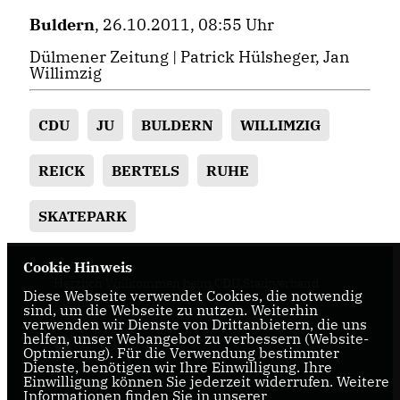
Buldern
, 26.10.2011, 08:55 Uhr
Dülmener Zeitung | Patrick Hülsheger, Jan
Willimzig
CDU
JU
BULDERN
WILLIMZIG
REICK
BERTELS
RUHE
SKATEPARK
Cookie Hinweis
Herzlich Willkommen beim CDU Stadtverband
Diese Webseite verwendet Cookies, die notwendig
Dülmen
sind, um die Webseite zu nutzen. Weiterhin
verwenden wir Dienste von Drittanbietern, die uns
helfen, unser Webangebot zu verbessern (Website-
Optmierung). Für die Verwendung bestimmter
Dienste, benötigen wir Ihre Einwilligung. Ihre
Einwilligung können Sie jederzeit widerrufen. Weitere
Informationen finden Sie in unserer