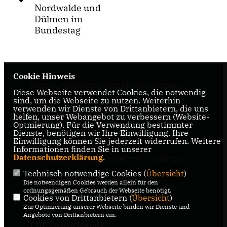
Nordwalde und
Dülmen im
Bundestag
Cookie Hinweis
Herzlich Willkommen beim CDU Stadtverband
Diese Webseite verwendet Cookies, die notwendig
Dülmen
sind, um die Webseite zu nutzen. Weiterhin
verwenden wir Dienste von Drittanbietern, die uns
helfen, unser Webangebot zu verbessern (Website-
Optmierung). Für die Verwendung bestimmter
Dienste, benötigen wir Ihre Einwilligung. Ihre
Einwilligung können Sie jederzeit widerrufen. Weitere
Informationen finden Sie in unserer
Datenschutzerklärung
.
IMPRESSUM
DATENSCHUTZ
KONTAKT
Technisch notwendige Cookies (
Übersicht
)
CDU Kreisverband Coesfeld
Die notwendigen Cookies werden allein für den
ordnungsgemäßen Gebrauch der Webseite benötigt.
Cookies von Drittanbietern (
Übersicht
)
CDU NRW
Zur Optimierung unserer Webseite binden wir Dienste und
Angebote von Drittanbietern ein.
CDU Deutschlands