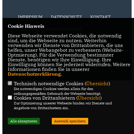
IMPRESSUM
DATENSCHUTZ
KONTAKT
Cookie Hinweis
CDU Kreisverband Coesfeld
Diese Webseite verwendet Cookies, die notwendig
sind, um die Webseite zu nutzen. Weiterhin
CDU NRW
verwenden wir Dienste von Drittanbietern, die uns
helfen, unser Webangebot zu verbessern (Website-
Optmierung). Für die Verwendung bestimmter
CDU Deutschlands
Dienste, benötigen wir Ihre Einwilligung. Ihre
Einwilligung können Sie jederzeit widerrufen. Weitere
@2026 CDU Stadtverband
Realisation: Sharkness Media
Informationen finden Sie in unserer
Dülmen
GmbH & Co. KG
Datenschutzerklärung
.
Alle Rechte vorbehalten.
Technisch notwendige Cookies (
Übersicht
)
Die notwendigen Cookies werden allein für den
ordnungsgemäßen Gebrauch der Webseite benötigt.
Cookies von Drittanbietern (
Übersicht
)
Zur Optimierung unserer Webseite binden wir Dienste und
Angebote von Drittanbietern ein.
Alle akzeptieren
Auswahl speichern