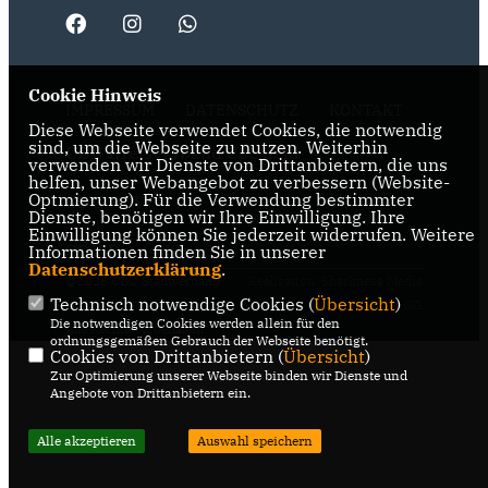
Cookie Hinweis
IMPRESSUM
DATENSCHUTZ
KONTAKT
Diese Webseite verwendet Cookies, die notwendig
sind, um die Webseite zu nutzen. Weiterhin
CDU Kreisverband Coesfeld
verwenden wir Dienste von Drittanbietern, die uns
helfen, unser Webangebot zu verbessern (Website-
Optmierung). Für die Verwendung bestimmter
CDU NRW
Dienste, benötigen wir Ihre Einwilligung. Ihre
Einwilligung können Sie jederzeit widerrufen. Weitere
CDU Deutschlands
Informationen finden Sie in unserer
Datenschutzerklärung
.
@2026 CDU Stadtverband
Realisation: Sharkness Media
Technisch notwendige Cookies (
Übersicht
)
Dülmen
GmbH & Co. KG
Die notwendigen Cookies werden allein für den
Alle Rechte vorbehalten.
ordnungsgemäßen Gebrauch der Webseite benötigt.
Cookies von Drittanbietern (
Übersicht
)
Zur Optimierung unserer Webseite binden wir Dienste und
Angebote von Drittanbietern ein.
Alle akzeptieren
Auswahl speichern