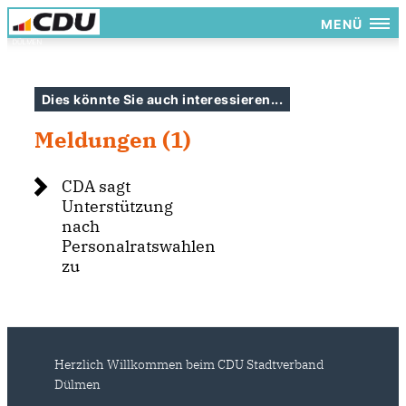
MENÜ
Dies könnte Sie auch interessieren...
Meldungen (1)
CDA sagt
Unterstützung
nach
Personalratswahlen
zu
Herzlich Willkommen beim CDU Stadtverband
Dülmen