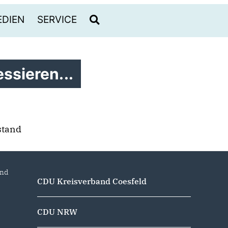
DIEN
SERVICE
ssieren...
stand
and
CDU Kreisverband Coesfeld
CDU NRW