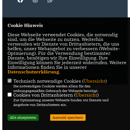
IMPRESSUM
DATENSCHUTZ
KONTAKT
Cookie Hinweis
CDU Kreisverband Coesfeld
Diese Webseite verwendet Cookies, die notwendig
sind, um die Webseite zu nutzen. Weiterhin
verwenden wir Dienste von Drittanbietern, die uns
CDU NRW
helfen, unser Webangebot zu verbessern (Website-
Optmierung). Für die Verwendung bestimmter
Dienste, benötigen wir Ihre Einwilligung. Ihre
CDU Deutschlands
Einwilligung können Sie jederzeit widerrufen. Weitere
Informationen finden Sie in unserer
@2026 CDU Stadtverband
Realisation: Sharkness Media
Datenschutzerklärung
.
Dülmen
GmbH & Co. KG
Technisch notwendige Cookies (
Übersicht
)
Alle Rechte vorbehalten.
Die notwendigen Cookies werden allein für den
ordnungsgemäßen Gebrauch der Webseite benötigt.
Cookies von Drittanbietern (
Übersicht
)
Zur Optimierung unserer Webseite binden wir Dienste und
Angebote von Drittanbietern ein.
Alle akzeptieren
Auswahl speichern