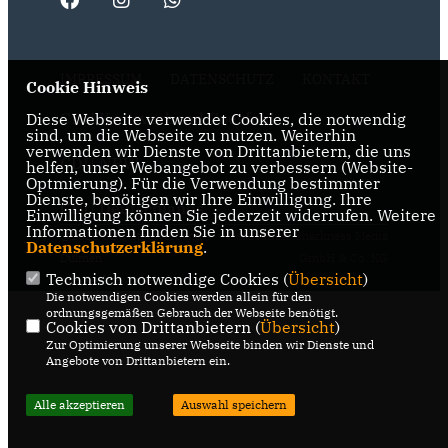
IMPRESSUM
DATENSCHUTZ
KONTAKT
Cookie Hinweis
CDU Kreisverband Coesfeld
Diese Webseite verwendet Cookies, die notwendig
sind, um die Webseite zu nutzen. Weiterhin
verwenden wir Dienste von Drittanbietern, die uns
CDU NRW
helfen, unser Webangebot zu verbessern (Website-
Optmierung). Für die Verwendung bestimmter
Dienste, benötigen wir Ihre Einwilligung. Ihre
CDU Deutschlands
Einwilligung können Sie jederzeit widerrufen. Weitere
Informationen finden Sie in unserer
@2026 CDU Stadtverband
Realisation: Sharkness Media
Datenschutzerklärung
.
Dülmen
GmbH & Co. KG
Technisch notwendige Cookies (
Übersicht
)
Alle Rechte vorbehalten.
Die notwendigen Cookies werden allein für den
ordnungsgemäßen Gebrauch der Webseite benötigt.
Cookies von Drittanbietern (
Übersicht
)
Zur Optimierung unserer Webseite binden wir Dienste und
Angebote von Drittanbietern ein.
Alle akzeptieren
Auswahl speichern