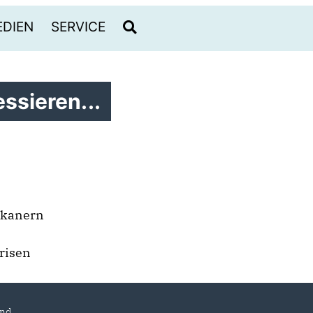
DIEN
SERVICE
ssieren...
ikanern
risen
and