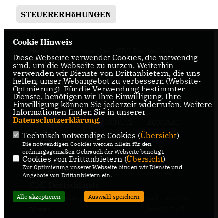
STEUERERHöHUNGEN
Cookie Hinweis
Herzlich Willkommen beim CDU Stadtverband
Diese Webseite verwendet Cookies, die notwendig
Dülmen
sind, um die Webseite zu nutzen. Weiterhin
verwenden wir Dienste von Drittanbietern, die uns
helfen, unser Webangebot zu verbessern (Website-
Optmierung). Für die Verwendung bestimmter
Dienste, benötigen wir Ihre Einwilligung. Ihre
Einwilligung können Sie jederzeit widerrufen. Weitere
Informationen finden Sie in unserer
Datenschutzerklärung
.
IMPRESSUM
DATENSCHUTZ
KONTAKT
Technisch notwendige Cookies (
Übersicht
)
CDU Kreisverband Coesfeld
Die notwendigen Cookies werden allein für den
ordnungsgemäßen Gebrauch der Webseite benötigt.
Cookies von Drittanbietern (
Übersicht
)
CDU NRW
Zur Optimierung unserer Webseite binden wir Dienste und
Angebote von Drittanbietern ein.
CDU Deutschlands
Alle akzeptieren
Auswahl speichern
@2026 CDU Stadtverband
Realisation: Sharkness Media
Dülmen
GmbH & Co. KG