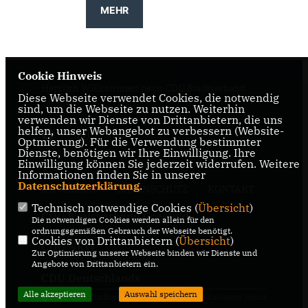
MEHR
Cookie Hinweis
Herzlich Willkommen beim CDU Stadtverband
Diese Webseite verwendet Cookies, die notwendig
Dülmen
sind, um die Webseite zu nutzen. Weiterhin
verwenden wir Dienste von Drittanbietern, die uns
helfen, unser Webangebot zu verbessern (Website-
Optmierung). Für die Verwendung bestimmter
Dienste, benötigen wir Ihre Einwilligung. Ihre
Einwilligung können Sie jederzeit widerrufen. Weitere
Informationen finden Sie in unserer
Datenschutzerklärung
.
IMPRESSUM
DATENSCHUTZ
KONTAKT
Technisch notwendige Cookies (
Übersicht
)
CDU Kreisverband Coesfeld
Die notwendigen Cookies werden allein für den
ordnungsgemäßen Gebrauch der Webseite benötigt.
Cookies von Drittanbietern (
Übersicht
)
CDU NRW
Zur Optimierung unserer Webseite binden wir Dienste und
Angebote von Drittanbietern ein.
CDU Deutschlands
Alle akzeptieren
Auswahl speichern
@2026 CDU Stadtverband
Realisation: Sharkness Media