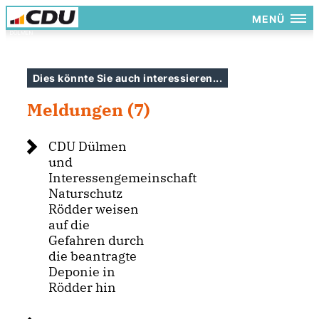
MENÜ
Dies könnte Sie auch interessieren...
Meldungen (7)
CDU Dülmen
und
Interessengemeinschaft
Naturschutz
Rödder weisen
auf die
Gefahren durch
die beantragte
Deponie in
Rödder hin