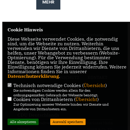
MEHR
Cookie Hinweis
Herzlich Willkommen beim CDU Stadtverband
Diese Webseite verwendet Cookies, die notwendig
Dülmen
sind, um die Webseite zu nutzen. Weiterhin
verwenden wir Dienste von Drittanbietern, die uns
helfen, unser Webangebot zu verbessern (Website-
Optmierung). Für die Verwendung bestimmter
Dienste, benötigen wir Ihre Einwilligung. Ihre
Einwilligung können Sie jederzeit widerrufen. Weitere
Informationen finden Sie in unserer
Datenschutzerklärung
.
IMPRESSUM
DATENSCHUTZ
KONTAKT
Technisch notwendige Cookies (
Übersicht
)
CDU Kreisverband Coesfeld
Die notwendigen Cookies werden allein für den
ordnungsgemäßen Gebrauch der Webseite benötigt.
Cookies von Drittanbietern (
Übersicht
)
CDU NRW
Zur Optimierung unserer Webseite binden wir Dienste und
Angebote von Drittanbietern ein.
CDU Deutschlands
Alle akzeptieren
Auswahl speichern
@2026 CDU Stadtverband
Realisation: Sharkness Media
Dülmen
GmbH & Co. KG